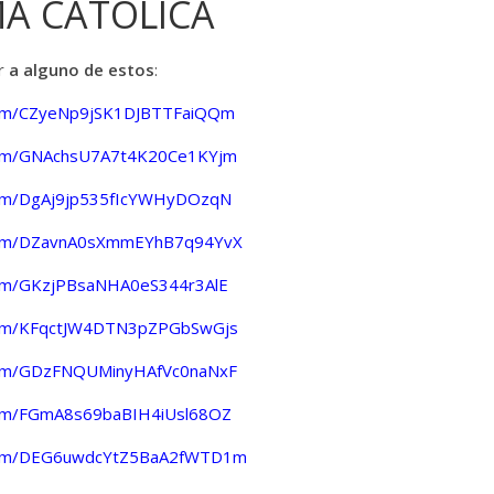
A CATÓLICA
r
a alguno de estos
:
.com/CZyeNp9jSK1DJBTTFaiQQm
.com/GNAchsU7A7t4K20Ce1KYjm
.com/DgAj9jp535fIcYWHyDOzqN
.com/DZavnA0sXmmEYhB7q94YvX
.com/GKzjPBsaNHA0eS344r3AlE
.com/KFqctJW4DTN3pZPGbSwGjs
.com/GDzFNQUMinyHAfVc0naNxF
.com/FGmA8s69baBIH4iUsl68OZ
p.com/DEG6uwdcYtZ5BaA2fWTD1m