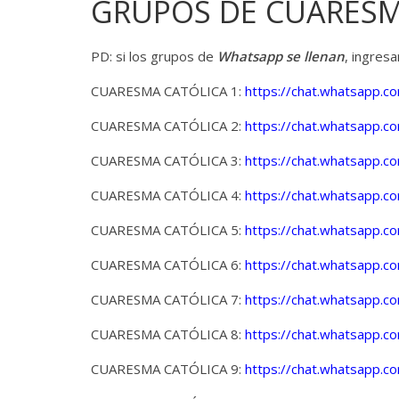
o
o
GRUPOS DE CUARESM
s
e
k
p
A
g
y
PD: si los grupos de
Whatsapp se llenan
, ingresa
p
r
L
CUARESMA CATÓLICA 1:
https://chat.whatsapp
p
a
i
CUARESMA CATÓLICA 2:
https://chat.whatsapp
m
n
CUARESMA CATÓLICA 3:
https://chat.whatsapp
k
CUARESMA CATÓLICA 4:
https://chat.whatsapp
CUARESMA CATÓLICA 5:
https://chat.whatsapp
CUARESMA CATÓLICA 6:
https://chat.whatsapp
CUARESMA CATÓLICA 7:
https://chat.whatsapp
CUARESMA CATÓLICA 8:
https://chat.whatsapp
CUARESMA CATÓLICA 9:
https://chat.whatsap