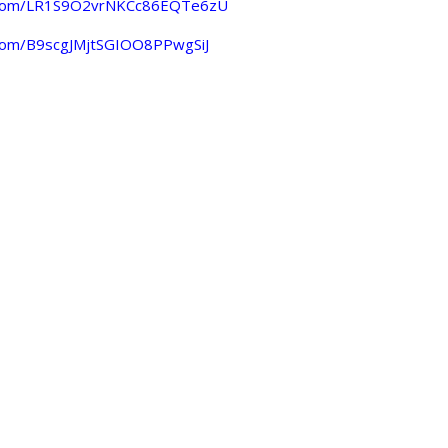
p.com/LR1S9O2vrNKCc86EQTe6zU
.com/B9scgJMjtSGIOO8PPwgSiJ