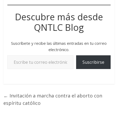
e
at
e
p
b
s
gr
y
Descubre más desde
o
A
a
Li
QNTLC Blog
o
p
m
n
k
p
k
Suscríbete y recibe las últimas entradas en tu correo
electrónico.
Suscribirse
←
Invitación a marcha contra el aborto con
espíritu católico