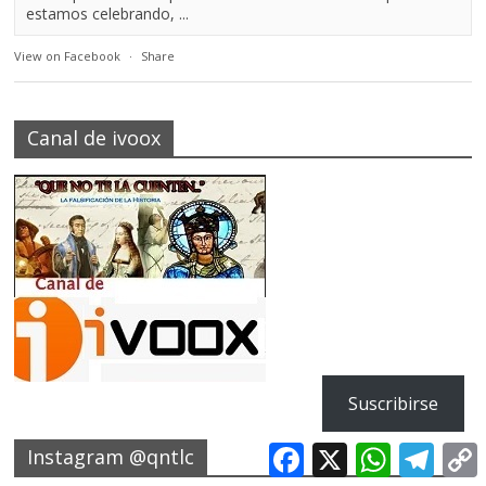
estamos celebrando, ...
View on Facebook
·
Share
Canal de ivoox
Suscribirse
F
X
W
T
Instagram @qntlc
a
h
e