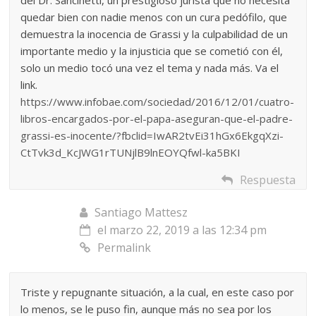
del Dr. Sancinetti, un prestigioso jurista que no necesita
quedar bien con nadie menos con un cura pedófilo, que
demuestra la inocencia de Grassi y la culpabilidad de un
importante medio y la injusticia que se cometió con él,
solo un medio tocó una vez el tema y nada más. Va el
link.
https://www.infobae.com/sociedad/2016/12/01/cuatro-
libros-encargados-por-el-papa-aseguran-que-el-padre-
grassi-es-inocente/?fbclid=IwAR2tvEi31hGx6EkgqXzi-
CtTvk3d_KcJWG1rTUNjlB9lnEOYQfwl-ka5BKI
Respuesta
Santiago Mattesz
el marzo 22, 2019 a las 12:34 pm
Permalink
Triste y repugnante situación, a la cual, en este caso por
lo menos, se le puso fin, aunque más no sea por los