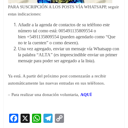
PARA SUSCRIPCIÓN A LOS POSTS VÍA WHATSAPP, seguir
estas indicaciones:
Añadir a la agenda de contactos de su teléfono este
número tal como está: 005491135809554 o
bien +5491135809554 (pueden agendarlo como “Que
no te la cuenten” o como deseen).
Una vez agregado, enviar un mensaje vía Whatsapp con
la palabra “ALTA” (es imprescindible enviar un primer
mensaje para poder ser agregado a la lista).
Y
a está. A partir del próximo post comenzarán a recibir
automáticamente las nuevas entradas en sus teléfonos.
– Para realizar una donación voluntaria,
AQUÍ
F
X
W
T
C
ac
h
el
o