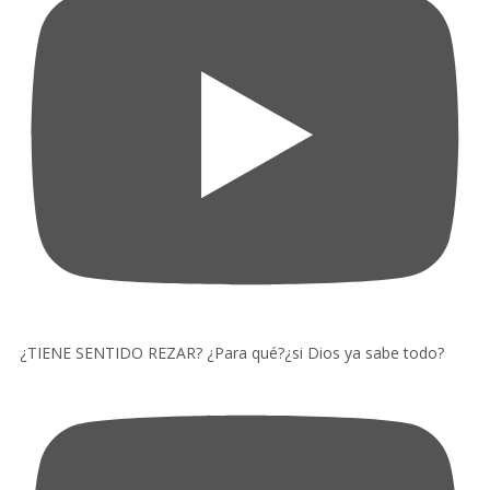
¿TIENE SENTIDO REZAR? ¿Para qué?¿si Dios ya sabe todo?